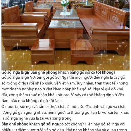
Gỗ sồi nga là gì? Bàn ghế phòng khách bằng gỗ sồi có tốt không?
Gỗ sồi nga là gì? Với tên gọi gỗ Sồi Nga thì mọi người đều nghĩ là cây gỗ
sồi trồng ở Nga rồi nhập khẩu về Việt Nam. Tuy nhiên, trên thực tế không
một doanh nghiệp nào ở Việt Nam nhập khẩu gỗ sồi Nga vì giá gỗ khá
đắt, cộng thêm thuế nhập khẩu rất cao. Vì vậy có thể khẳng định ở Việt
Nam hầu như không có gỗ sồi Nga.
Ở nước ta, sồi nga và tần bì thực chất là một. Do đặc tính vân gỗ và chất
lượng gỗ gần giống nhau, nên người ta thường gọi tần bì với cái tên khác
là sồi nga nghe vừa lạ tai vừa sang trọng.
Bàn ghế phòng khách gỗ sồi nga
có tốt không? Hiện nay gỗ sồi nga với
nhiều ưu điểm vượt trội, vân gỗ đẹp, khả năng kháng sâu và quan trọng