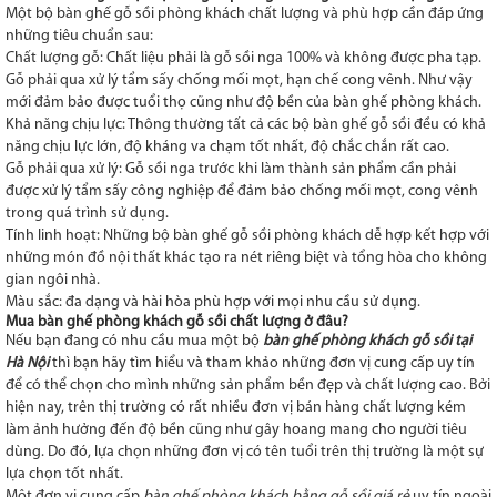
Một bộ bàn ghế gỗ sồi phòng khách chất lượng và phù hợp cần đáp ứng
những tiêu chuẩn sau:
Chất lượng gỗ: Chất liệu phải là gỗ sồi nga 100% và không được pha tạp.
Gỗ phải qua xử lý tẩm sấy chống mối mọt, hạn chế cong vênh. Như vậy
mới đảm bảo được tuổi thọ cũng như độ bền của bàn ghế phòng khách.
Khả năng chịu lực: Thông thường tất cả các bộ bàn ghế gỗ sồi đều có khả
năng chịu lực lớn, độ kháng va chạm tốt nhất, độ chắc chắn rất cao.
Gỗ phải qua xử lý: Gỗ sồi nga trước khi làm thành sản phẩm cần phải
được xử lý tẩm sấy công nghiệp để đảm bảo chống mối mọt, cong vênh
trong quá trình sử dụng.
Tính linh hoạt: Những bộ bàn ghế gỗ sồi phòng khách dễ hợp kết hợp với
những món đồ nội thất khác tạo ra nét riêng biệt và tổng hòa cho không
gian ngôi nhà.
Màu sắc: đa dạng và hài hòa phù hợp với mọi nhu cầu sử dụng.
Mua bàn ghế phòng khách gỗ sồi chất lượng ở đâu?
Nếu bạn đang có nhu cầu mua một bộ
bàn ghế phòng khách
gỗ sồi
tại
Hà Nội
thì bạn hãy tìm hiểu và tham khảo những đơn vị cung cấp uy tín
để có thể chọn cho mình những sản phẩm bền đẹp và chất lượng cao. Bởi
hiện nay, trên thị trường có rất nhiều đơn vị bán hàng chất lượng kém
làm ảnh hưởng đến độ bền cũng như gây hoang mang cho người tiêu
dùng. Do đó, lựa chọn những đơn vị có tên tuổi trên thị trường là một sự
lựa chọn tốt nhất.
Một đơn vị cung cấp
bàn ghế phòng khách bằng gỗ sồi giá
rẻ
uy tín ngoài