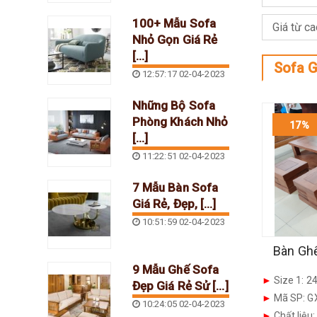
100+ Mẫu Sofa
Nhỏ Gọn Giá Rẻ
[...]
Sofa 
12:57:17 02-04-2023
Những Bộ Sofa
Phòng Khách Nhỏ
17%
[...]
11:22:51 02-04-2023
7 Mẫu Bàn Sofa
Giá Rẻ, Đẹp, [...]
10:51:59 02-04-2023
Bàn Ghế
9 Mẫu Ghế Sofa
►
Size 1: 24
Đẹp Giá Rẻ Sử [...]
►
Mã SP: G
10:24:05 02-04-2023
►
Chất liệu