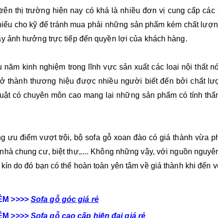
 trên thị trường hiện nay có khá là nhiều đơn vị cung cấp cá
 hiểu cho kỹ để tránh mua phải những sản phẩm kém chất lượng
ày ảnh hưởng trực tiếp đến quyền lợi của khách hàng.
 năm kinh nghiệm trong lĩnh vực sản xuất các loại nội thất n
rở thành thương hiệu được nhiều người biết đến bởi chất l
huật có chuyên môn cao mang lại những sản phẩm có tính th
g ưu điểm vượt trội, bộ sofa gỗ xoan đào có giá thành vừa p
nhà chung cư, biệt thự,.... Không những vậy, với nguồn nguyên
 kín do đó bạn có thể hoàn toàn yên tâm về giá thành khi đến 
ÊM >>>>
Sofa gỗ góc giá rẻ
ÊM >>>>
Sofa gỗ cao cấp hiện đại giá rẻ