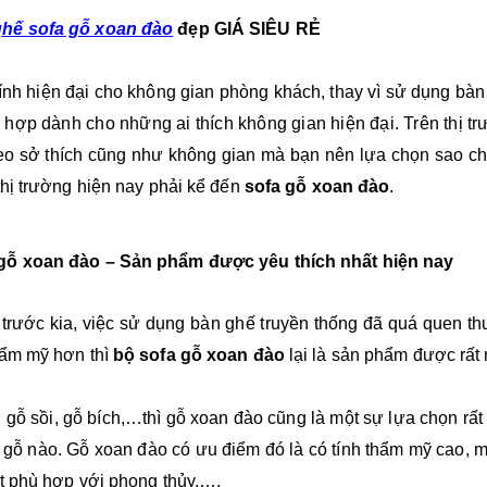
hế sofa gỗ xoan đào
đẹp GIÁ SIÊU RẺ
Kệ tivi gỗ sồi Nga
Kệ tivi Vát Cạnh
mẫu Kệ Cánh
Gỗ Hương Đá
10%
ính hiện đại cho không gian phòng khách, thay vì sử dụng bàn 
Cung
Cánh Đục
3.600.000 đ
5.800.000 đ
 hợp dành cho những ai thích không gian hiện đại. Trên thị t
4.320.000 đ
6.496.000 đ
heo sở thích cũng như không gian mà bạn nên lựa chọn sao 
 thị trường hiện nay phải kể đến
sofa gỗ xoan đào
.
gỗ xoan đào – Sản phẩm được yêu thích nhất hiện nay
trước kia, việc sử dụng bàn ghế truyền thống đã quá quen thu
hẩm mỹ hơn thì
bộ sofa gỗ xoan đào
lại là sản phẩm được rất
 gỗ sồi, gỗ bích,…thì gỗ xoan đào cũng là một sự lựa chọn rấ
 gỗ nào. Gỗ xoan đào có ưu điểm đó là có tính thẩm mỹ cao, m
rất phù hợp với phong thủy,….