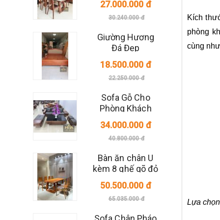
27.000.000 đ
Kích thư
30.240.000 đ
phòng kh
Giường Hương
cùng như
Đá Đẹp
18.500.000 đ
22.250.000 đ
Sofa Gỗ Cho
Phòng Khách
Nhỏ Gọn
34.000.000 đ
40.800.000 đ
Bàn ăn chân U
kèm 8 ghế gõ đỏ
50.500.000 đ
65.035.000 đ
Lựa chọn 
Sofa Chân Pháo