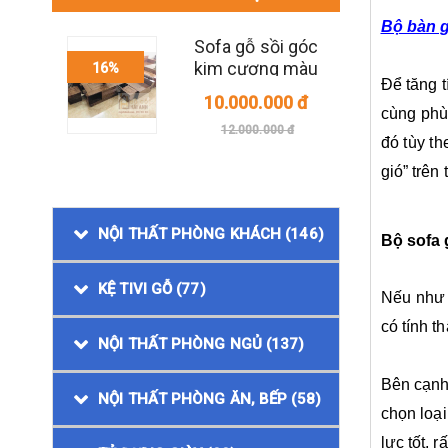
Bộ bàn g
 nga
Sofa gỗ sồi góc
chân
kim cương màu
16%
16%
Để tăng t
óc chó
0 đ
10.000.000 đ
cùng phù
đ
12.000.000 đ
đó tùy t
gió” trên
NỘI THẤT PHÒNG KHÁCH (146)
Bộ sofa 
KỆ TIVI GỖ (77)
Nếu như 
có tính t
NỘI THẤT PHÒNG NGỦ (137)
Bên cạnh
NỘI THẤT PHÒNG ĂN, BẾP (58)
chọn loại
lực tốt, 