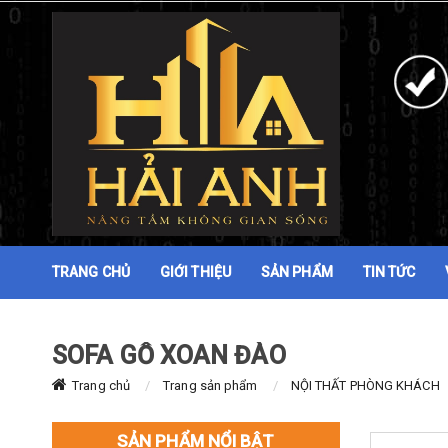
TRANG CHỦ
GIỚI THIỆU
SẢN PHẨM
TIN TỨC
SOFA GỖ XOAN ĐÀO
Trang chủ
Trang sản phẩm
NỘI THẤT PHÒNG KHÁCH
SẢN PHẨM NỔI BẬT