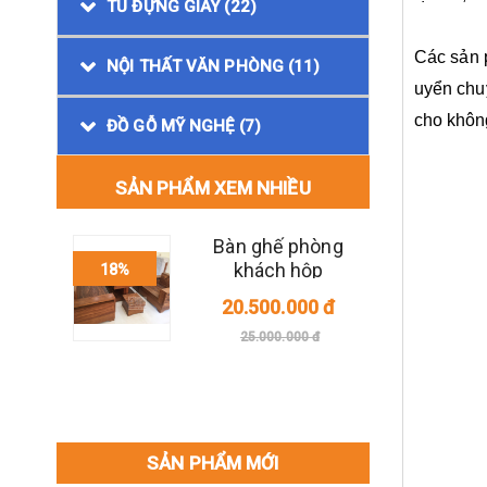
TỦ ĐỰNG GIÀY (22)
Các sản 
NỘI THẤT VĂN PHÒNG (11)
uyển chu
cho khôn
ĐỒ GỖ MỸ NGHỆ (7)
SẢN PHẨM XEM NHIỀU
hộp
Bàn ghế phòng
i gỗ
khách hộp
18%
10%
ám
nguyên khối gỗ
0 đ
20.500.000 đ
hương xám
đ
25.000.000 đ
SẢN PHẨM MỚI