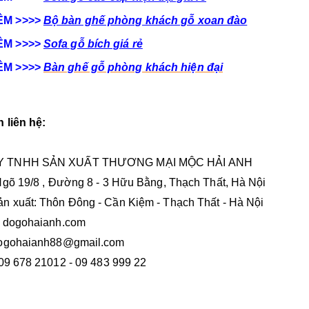
ÊM >>>>
Bộ bàn ghế phòng khách gỗ xoan đào
ÊM >>>>
Sofa gỗ bích giá rẻ
ÊM >>>>
Bàn ghế gỗ phòng khách hiện đại
 liên hệ:
Y TNHH SẢN XUẤT THƯƠNG MẠI MỘC HẢI ANH
 Ngõ 19/8 , Đường 8 - 3 Hữu Bằng, Thạch Thất, Hà Nội
n xuất: Thôn Đông - Cần Kiệm - Thạch Thất - Hà Nội
: dogohaianh.com
dogohaianh88@gmail.com
 09 678 21012 - 09 483 999 22