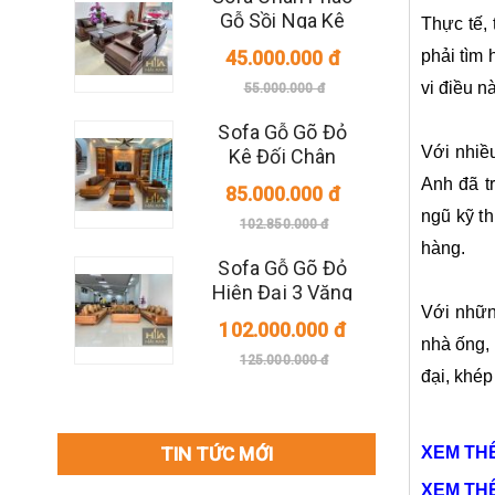
Gỗ Sồi Nga Kê
Thực tế,
Đối
45.000.000 đ
phải tìm
vi điều n
55.000.000 đ
Sofa Gỗ Gõ Đỏ
Với nhiều
Kê Đối Chân
Thuyền
Anh đã t
85.000.000 đ
ngũ kỹ t
102.850.000 đ
hàng.
Sofa Gỗ Gõ Đỏ
Hiện Đại 3 Văng
Với nhữn
102.000.000 đ
nhà ống, 
125.000.000 đ
đại, khép
XEM TH
TIN TỨC MỚI
XEM TH