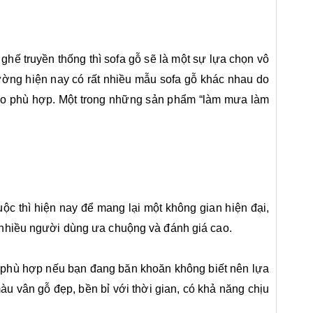
Kệ Tivi Vát Cạnh
Gỗ Hương Đá
11%
20%
ghế truyền thống thì sofa gỗ sẽ là một sự lựa chọn vô
kiểu Trơn tủ kính
4.600.000 đ
rường hiện nay có rất nhiều mẫu sofa gỗ khác nhau do
5.200.000 đ
cho phù hợp. Một trong những sản phẩm “làm mưa làm
ộc thì hiện nay để mang lại một không gian hiện đại,
 nhiều người dùng ưa chuộng và đánh giá cao.
t phù hợp nếu bạn đang băn khoăn không biết nên lựa
àu vân gỗ đẹp, bền bỉ với thời gian, có khả năng chịu