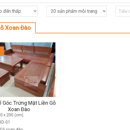
Gỗ Xoan Đào
 Góc Trứng Mặt Liền Gỗ
Xoan Đào
0 x 200 (cm).
XD-01
: Gỗ xoan đào