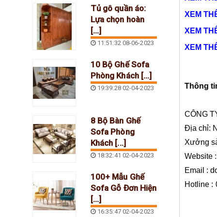
Tủ gô quần áo:
XEM TH
Lựa chọn hoàn
[...]
XEM TH
11:51:32 08-06-2023
XEM TH
10 Bộ Ghế Sofa
Phòng Khách [...]
Thông tin
19:39:28 02-04-2023
CÔNG T
8 Bộ Bàn Ghế
Địa chỉ:
Sofa Phòng
Khách [...]
Xưởng sả
18:32:41 02-04-2023
Website 
Email : 
100+ Mẫu Ghế
Hotline :
Sofa Gỗ Đơn Hiện
[...]
16:35:47 02-04-2023