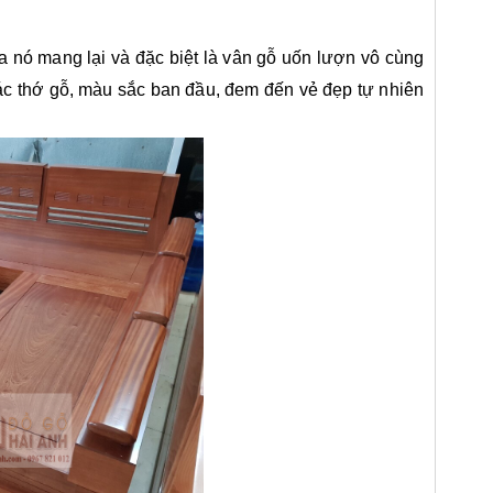
 nó mang lại và đặc biệt là vân gỗ uốn lượn vô cùng
ác thớ gỗ, màu sắc ban đầu, đem đến vẻ đẹp tự nhiên
Sofa gỗ gõ đỏ
SFG01
11%
12%
24.000.000 đ
27.000.000 đ