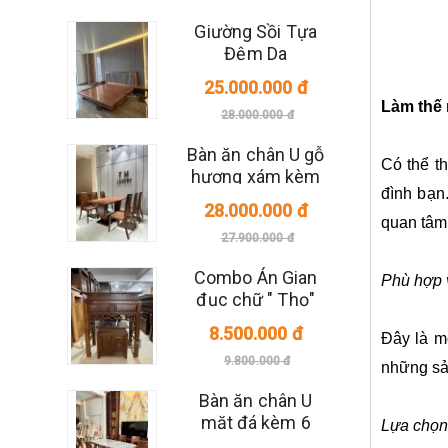
Giường Sồi Tựa
Đệm Da
25.000.000 đ
Làm thế 
28.000.000 đ
Bàn ăn chân U gỗ
Có thể t
hương xám kèm
đình bạn
6 ghế Anh Đoàn
28.000.000 đ
quan tâm 
27.900.000 đ
Combo Án Gian
Phù hợp 
đục chữ " Thọ"
8.500.000 đ
Đây là m
9.800.000 đ
những sản
Bàn ăn chân U
mặt đá kèm 6
Lựa chọn
ghế