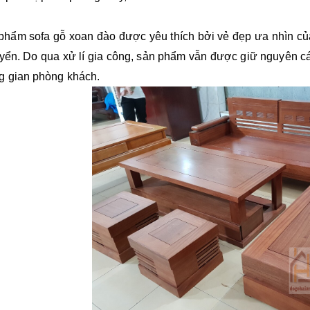
phẩm sofa gỗ xoan đào được yêu thích bởi vẻ đẹp ưa nhìn của
yển. Do qua xử lí gia công, sản phẩm vẫn được giữ nguyên c
g gian phòng khách.
Bàn ghế gỗ
Sofa gỗ Hương
sofa - bàn ghế
Xám mẫu góc
15%
gỗ sofa phòng
tay trứng
17.000.000 đ
19.500.000 đ
khách SF06O
19.000.000 đ
23.000.000 đ