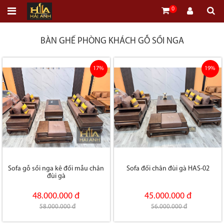
0
BÀN GHẾ PHÒNG KHÁCH GỖ SỒI NGA
17%
19%
Sofa gỗ sồi nga kê đối mẫu chân
Sofa đối chân đùi gà HAS-02
đùi gà
48.000.000 đ
45.000.000 đ
58.000.000 đ
56.000.000 đ