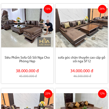
15%
26%
Siêu Phẩm Sofa Gỗ Sồi Nga Cho
sofa góc chân thuyền cao cấp gỗ
Phòng Hẹp
sồi nga SF12
38.000.000 đ
34.000.000 đ
45.000.000 đ
46.500.000 đ
23%
12%