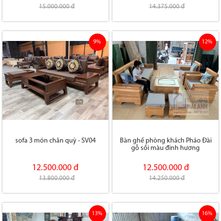
15.000.000 đ
14.375.000 đ
9%
12%
sofa 3 món chân quỳ - SV04
Bàn ghế phòng khách Pháo Đài
gỗ sồi màu đinh hương
12.500.000 đ
12.500.000 đ
13.800.000 đ
14.250.000 đ
13%
16%