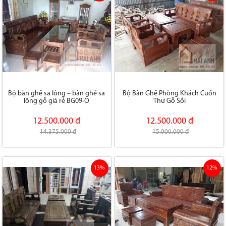
Bộ bàn ghế sa lông – bàn ghế sa
Bộ Bàn Ghế Phòng Khách Cuốn
lông gỗ giá rẻ BG09-O
Thư Gỗ Sồi
12.500.000 đ
12.500.000 đ
14.375.000 đ
15.000.000 đ
13%
12%