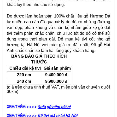
khác tùy theo nhu cầu sử dụng.
Do được làm hoàn toàn 100% chất liệu gỗ Hương Đá
tự nhiên cao cấp đã qua xử lý do đó có những đường
vân đẹp, phần khung và chân kệ nhằm giúp kệ gỗ đặt
tivi thêm phần chắc chắn, chịu lực tốt do đó có thể sử
dụng trong thời gian dài. Để mua kệ tivi cột nho gỗ
hương tại Hà Nội với mức giá ưu đãi nhất, Đồ gỗ Hải
Anh chắc chắn sẽ làm hài lòng quý khách hàng.
BẢNG BÁO GIÁ THEO KÍCH
THƯỚC
Chiều dài kệ tivi
Giá sản phẩm
220 cm
9.400.000 đ
240 cm
9.900.000 đ
(giá trên chưa tính thuế VAT, miễn phí vận chuyển dưới
30km)
XEM THÊM >>>>
Sofa gỗ nệm giá rẻ
XEM THÊM >>>>
Kệ tivi giá rẻ tại Hà Nội