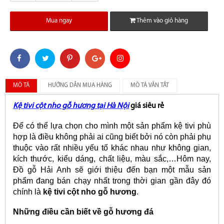
Mua ngay
Thêm vào giỏ hàng
MÔ TẢ
HƯỚNG DẪN MUA HÀNG
MÔ TẢ VẮN TẮT
Kệ tivi cột nho gỗ hương tại Hà Nội
giá siêu rẻ
Để có thể lựa chọn cho mình một sản phẩm kệ tivi phù
hợp là điều không phải ai cũng biết bởi nó còn phải phụ
thuộc vào rất nhiều yếu tố khác nhau như không gian,
kích thước, kiểu dáng, chất liệu, màu sắc,…Hôm nay,
Đồ gỗ Hải Anh sẽ giới thiệu đến bạn một mẫu sản
phẩm đang bán chạy nhất trong thời gian gần đây đó
chính là
kệ tivi cột nho gỗ hương
.
Những điều cần biết về gỗ hương đá