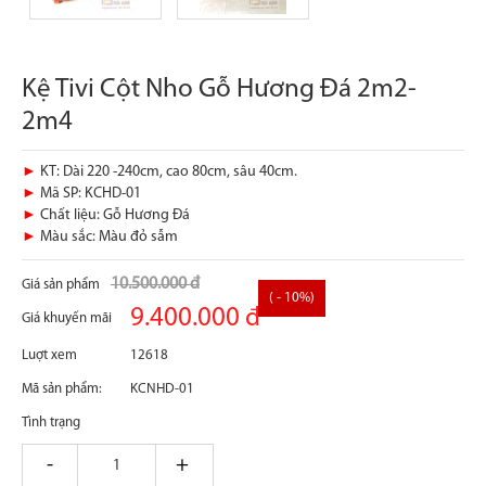
Kệ Tivi Cột Nho Gỗ Hương Đá 2m2-
2m4
►
KT: Dài 220 -240cm, cao 80cm, sâu 40cm.
►
Mã SP: KCHD-01
►
Chất liệu: Gỗ Hương Đá
►
Màu sắc: Màu đỏ sẫm
10.500.000 đ
Giá sản phẩm
( - 10%)
9.400.000 đ
Giá khuyến mãi
Luợt xem
12618
Mã sản phẩm:
KCNHD-01
Tình trạng
giam
tang