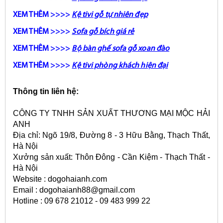
XEM THÊM >>>>
Kệ tivi gỗ tự nhiên đẹp
XEM THÊM >>>>
Sofa gỗ bích giá rẻ
XEM THÊM >>>>
Bộ bàn ghế sofa gỗ xoan đào
XEM THÊM >>>>
Kệ tivi phòng khách hiện đại
Thông tin liên hệ:
CÔNG TY TNHH SẢN XUẤT THƯƠNG MẠI MỘC HẢI
ANH
Địa chỉ: Ngõ 19/8, Đường 8 - 3 Hữu Bằng, Thạch Thất,
Hà Nội
Xưởng sản xuất: Thôn Đông - Cần Kiệm - Thạch Thất -
Hà Nội
Website : dogohaianh.com
Email : dogohaianh88@gmail.com
Hotline : 09 678 21012 - 09 483 999 22