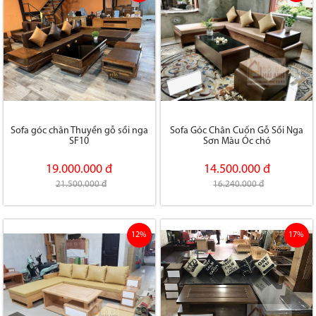
Sofa góc chân Thuyền gỗ sồi nga
Sofa Góc Chân Cuốn Gỗ Sồi Nga
SF10
Sơn Màu Óc chó
19.000.000 đ
14.500.000 đ
21.500.000 đ
16.240.000 đ
12%
17%