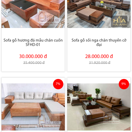
Sofa gỗ hương đá mẫu chân cuốn
Sofa gỗ sồi nga chân thuyền cỡ
SFHD-01
đại
30.000.000 đ
28.000.000 đ
35.400.000 đ
31.920.000 đ
7%
9%