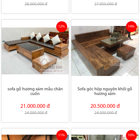
28.000.000 đ
27.950.000 đ
12%
14%
sofa gỗ hương xám mẫu chân
Sofa góc hộp nguyên khối gỗ
cuốn
hương xám
21.000.000 đ
20.500.000 đ
24.000.000 đ
24.000.000 đ
11%
10%