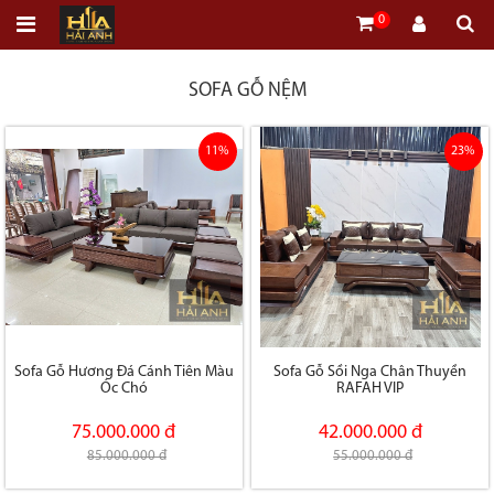
0
SOFA GỖ NỆM
11%
23%
Sofa Gỗ Hương Đá Cánh Tiên Màu
Sofa Gỗ Sồi Nga Chân Thuyền
Óc Chó
RAFAH VIP
75.000.000 đ
42.000.000 đ
85.000.000 đ
55.000.000 đ